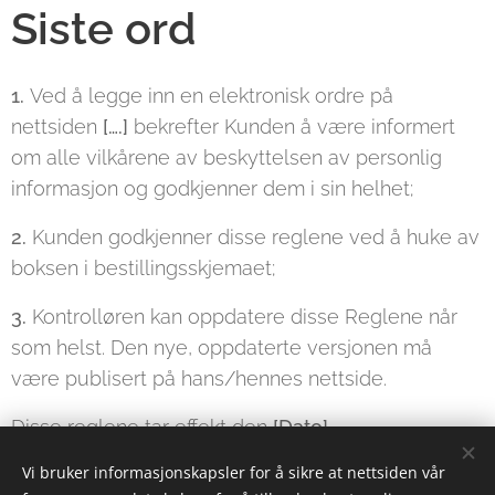
Siste ord
1.
Ved å legge inn en elektronisk ordre på
nettsiden
[….]
bekrefter Kunden å være informert
om alle vilkårene av beskyttelsen av personlig
informasjon og godkjenner dem i sin helhet;
2.
Kunden godkjenner disse reglene ved å huke av
boksen i bestillingsskjemaet;
3.
Kontrolløren kan oppdatere disse Reglene når
som helst. Den nye, oppdaterte versjonen må
være publisert på hans/hennes nettside.
Disse reglene tar effekt den
[Dato]
Vi bruker informasjonskapsler for å sikre at nettsiden vår