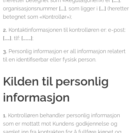
(heretter betegnet som «Regulasjonen») er
[…..]
,
organisasjonsnummer
[….]
, som ligger i
[….]
(heretter
betegnet som «Kontrollør»);
2.
Kontaktinformasjonen til kontrolløren er: e-post:
[……]
, tlf:
[………]
;
3.
Personlig informasjon er all informasjon relatert
til en identifiserbar eller fysisk person.
Kilden til personlig
informasjon
1.
Kontrolløren behandler personlig informasjon
som er mottatt mot Kundens godkjennelse og
samlet inn fra kontrakten for å fullføre kjøpet og